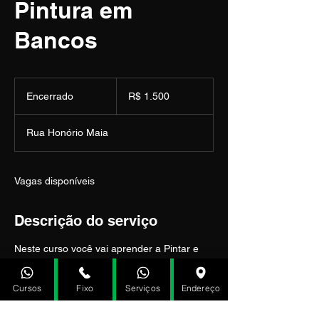
Pintura em
Bancos
1.500
Reais
Encerrado
E
R$ 1.500
brasileiros
n
c
Rua Honório Maia
e
r
r
a
Vagas disponíveis
d
o
Descrição do serviço
Neste curso você vai aprender a Pintar e
restaurar bancos de couro com defeitos de
desgate, tipo rachaduras, furos ou rasgos.
Cursos
Fixo
Serviços
Endereço
Você aprenderá também a mudar a cor
interna do Carro, aprenderá a pintar
também os plásticos internos..